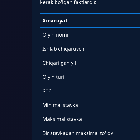
kerak bo'lgan faktlardir.
Xususiyat
O'yin nomi
Ishlab chiqaruvchi
Chiqarilgan yil
O'yin turi
RTP
Minimal stavka
Maksimal stavka
Bir stavkadan maksimal to'lov