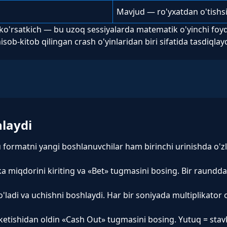
Mavjud — ro'yxatdan o'tishs
 ko'rsatkich — bu uzoq sessiyalarda matematik o'yinchi foyd
sob-kitob qilingan crash o'yinlaridan biri sifatida tasdiqlayd
hlaydi
formatni yangi boshlanuvchilar ham birinchi urinishda o'zl
 miqdorini kiriting va «Bet» tugmasini bosing. Bir raundda 
adi va uchishni boshlaydi. Har bir soniyada multiplikator o
ishidan oldin «Cash Out» tugmasini bosing. Yutuq = stavka