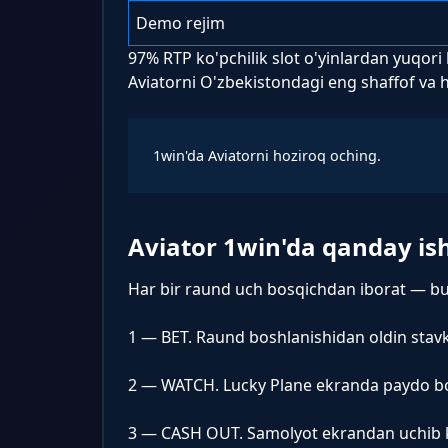
Demo rejim
97% RTP ko'pchilik slot o'yinlardan yuqori
Aviatorni O'zbekistondagi eng shaffof va hi
1win'da Aviatorni hoziroq oching.
Aviator 1win'da qanday is
Har bir raund uch bosqichdan iborat — bu 
1 — BET. Raund boshlanishidan oldin stavka
2 — WATCH. Lucky Plane ekranda paydo bo'l
3 — CASH OUT. Samolyot ekrandan uchib ket