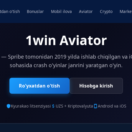
tdan o'tish
Bonuslar
Mobil ilova
Aviator
Crypto
Marke
1win Aviator
 — Spribe tomonidan 2019 yilda ishlab chiqilgan va
sohasida crash o'yinlar janrini yaratgan o'yin.
Ro'yxatdan o'tish
Hisobga kirish
Kyurakao litsenziyasi
UZS + Kriptovalyuta
Android va iOS