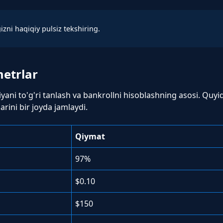
zni haqiqiy pulsiz tekshiring.
metrlar
iyani to'g'ri tanlash va bankrollni hisoblashning asosi. Quy
rini bir joyda jamlaydi.
Qiymat
97%
$0.10
$150