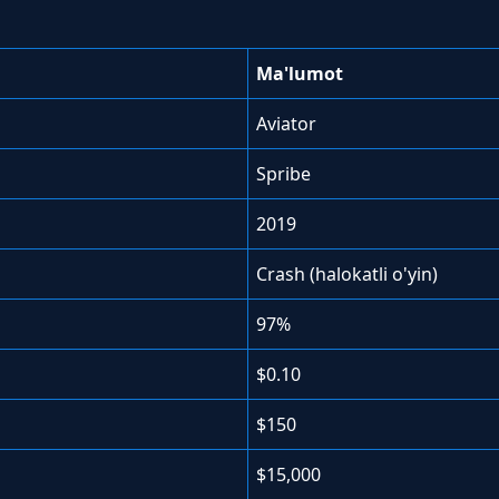
Ma'lumot
Aviator
Spribe
2019
Crash (halokatli o'yin)
97%
$0.10
$150
$15,000