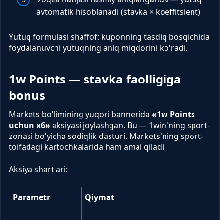
avtomatik hisoblanadi (stavka × koeffitsient)
Yutuq formulasi shaffof: kuponning tasdiq bosqichida
foydalanuvchi yutuqning aniq miqdorini ko'radi.
1w Points — stavka faolligiga
bonus
Markets bo'limining yuqori bannerida
«1w Points
uchun x6»
aksiyasi joylashgan. Bu — 1win'ning sport-
zonasi bo'yicha sodiqlik dasturi. Markets'ning sport-
toifadagi kartochkalarida ham amal qiladi.
Aksiya shartlari:
Parametr
Qiymat