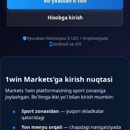
Ro'yxatdan o'tish
Hisobga kirish
Kyurakao litsenziyasi
UZS + Kriptovalyuta
Android va iOS
1win Markets'ga kirish nuqtasi
Markets 1win platformasining sport zonasiga
joylashgan. Bo'limga ikki yo'l bilan kirish mumkin:
Sport zonasidan
— yuqori vkladkalar
qatoridagi
Yon menyu orqali
— chapdagi navigatsiyada