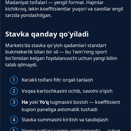
Madaniyat toifalari — yengil format. Hajmlar
kichikroq, lekin koeffitsientlar yuqori va savollar engil
tarzda yondashilgan.
Stavka qanday qo'yiladi
Markets'da stavka qo'yish qadamlari standart
bukmekerlik bilan bir xil — bu 1win'ning sport
bo'limidan kelgan foydalanuvchi uchun yangi bilim
talab qilmaydi.
Kerakli toifani filtr orqali tanlash
Voqea kartochkasini ochib, savolni o'qish
Ha
yoki
Yo'q
tugmasini bosish — koeffitsient
kupon paneliga avtomatik tushadi
Stavka summasini kiritish va tasdiqlash
Voqea natijasi rasmiy aniqlanganda — yutuq