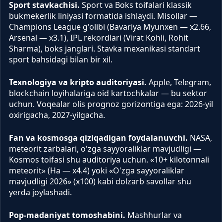
Sport stavkachisi.
Sport va Boks toifalari klassik
bukmekerlik liniyasi formatida ishlaydi. Misollar —
Champions League g'olibi (Bavariya Myunxen — x2.66,
Arsenal — x3.1), IPL rekordlari (Virat Kohli, Rohit
Sharma), boks janglari. Stavka mexanikasi standart
sport bahsidagi bilan bir xil.
Texnologiya va kripto auditoriyasi.
Apple, Telegram,
blockchain loyihalariga oid kartochkalar — bu sektor
uchun. Voqealar olis prognoz gorizontiga ega: 2026-yil
oxirigacha, 2027-yilgacha.
Fan va kosmosga qiziqadigan foydalanuvchi.
NASA,
meteorit zarbalari, o'zga sayyoraliklar mavjudligi —
Kosmos toifasi shu auditoriya uchun. «10+ kilotonnali
meteorit» (Ha — x4.4) yoki «O'zga sayyoraliklar
mavjudligi 2026» (x100) kabi dolzarb savollar shu
yerda joylashadi.
Pop-madaniyat tomoshabini.
Mashhurlar va