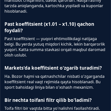
mahsulot chiqarilishi, davlat qarorlari. Natija rasmiy
tarzda aniqlanganda, kartochka yopiladi va kuponlar
hisoblanadi.
Past koeffitsient (x1.01 – x1.10) qachon
foydali?
Past koeffitsient — yuqori ehtimollikdagi natijaga
belgi. Bu yerda yutuq miqdori kichik, lekin barqarorlik
yuqori. Katta summa stavkasi orqali maqbul daromad
olish uslubi.
Markets'da koeffitsient o'zgarib turadimi?
Ha. Bozor hajmi va qatnashchilar nisbati o'zgarganda
koeffitsient real vaqt rejimida qayta hisoblanadi. Bu
sport bahsidagi liniya bilan o'xshash mexanizm.
Bir nechta toifani filtr qilib bo'ladimi?
Toifa filtri bir vaqtda bitta yo'nalishni faollashtiradi.