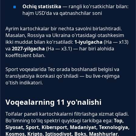
Ochiq statistika
— rangli ko'rsatkichlar bilan:
hajm USD'da va qatnashchilar soni
Ayrim kartochkalar bir nechta savolni birlashtiradi.
Masalan, Rossiya va Ukraina o'rtasidagi otashkesim
ikki muddat bilan ko'rsatiladi:
1-iyulgacha
(Ha — x13)
va
2027-yilgacha
(Ha — x3.1) — har biri alohida
koeffitsient bilan.
Sport voqealarida Tez orada boshlanadi belgisi va
translyatsiya ikonkasi qo'shiladi — bu live-rejimga
o'tish indikatori.
Voqealarning 11 yo'nalishi
Toifalar paneli kartochkalarni filtrlashga xizmat qiladi.
Bo'limning to'liq spektri quyidagi tarkibga ega:
Top,
Siyosat, Sport, Kibersport, Madaniyat, Texnologiya,
Kosmos, Kripto, Iqtisodiyot, Boks, Mashhurlar
.