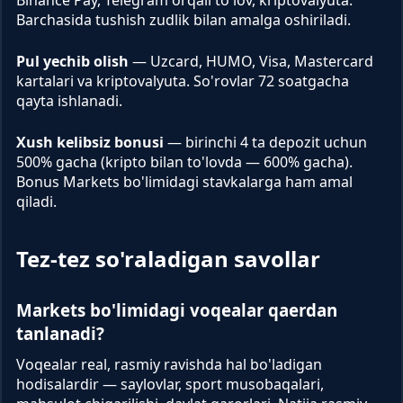
Binance Pay, Telegram orqali to'lov, kriptovalyuta.
Barchasida tushish zudlik bilan amalga oshiriladi.
Pul yechib olish
— Uzcard, HUMO, Visa, Mastercard
kartalari va kriptovalyuta. So'rovlar 72 soatgacha
qayta ishlanadi.
Xush kelibsiz bonusi
— birinchi 4 ta depozit uchun
500% gacha (kripto bilan to'lovda — 600% gacha).
Bonus Markets bo'limidagi stavkalarga ham amal
qiladi.
Tez-tez so'raladigan savollar
Markets bo'limidagi voqealar qaerdan
tanlanadi?
Voqealar real, rasmiy ravishda hal bo'ladigan
hodisalardir — saylovlar, sport musobaqalari,