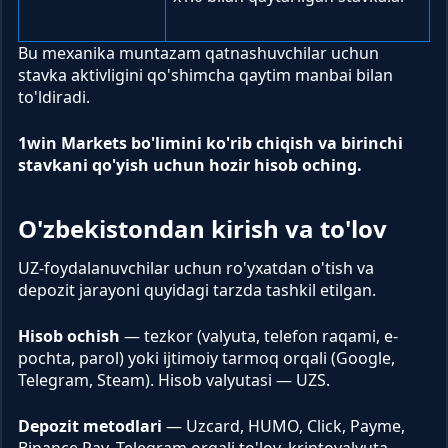
Bu mexanika muntazam qatnashuvchilar uchun
stavka aktivligini qo'shimcha qaytim manbai bilan
to'ldiradi.
1win Markets bo'limini ko'rib chiqish va birinchi
stavkani qo'yish uchun hozir hisob oching.
O'zbekistondan kirish va to'lov
UZ-foydalanuvchilar uchun ro'yxatdan o'tish va
depozit jarayoni quyidagi tarzda tashkil etilgan.
Hisob ochish
— tezkor (valyuta, telefon raqami, e-
pochta, parol) yoki ijtimoiy tarmoq orqali (Google,
Telegram, Steam). Hisob valyutasi — UZS.
Depozit metodlari
— Uzcard, HUMO, Click, Payme,