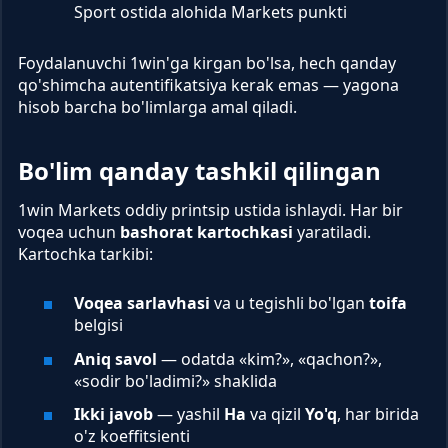
Sport ostida alohida Markets punkti
Foydalanuvchi 1win'ga kirgan bo'lsa, hech qanday
qo'shimcha autentifikatsiya kerak emas — yagona
hisob barcha bo'limlarga amal qiladi.
Bo'lim qanday tashkil qilingan
1win Markets oddiy printsip ustida ishlaydi. Har bir
voqea uchun
bashorat kartochkasi
yaratiladi.
Kartochka tarkibi:
Voqea sarlavhasi
va u tegishli bo'lgan
toifa
belgisi
Aniq savol
— odatda «kim?», «qachon?»,
«sodir bo'ladimi?» shaklida
Ikki javob
— yashil
Ha
va qizil
Yo'q
, har birida
o'z koeffitsienti