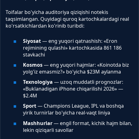
Toifalar bo'yicha auditoriya qiziqishi notekis
taqsimlangan. Quyidagi quroq kartochkalardagi real
ko'rsatkichlardan ko'rinib turibdi:
Siyosat
— eng yuqori qatnashish: «Eron
rejimining qulashi» kartochkasida 861 186
stavkachi
Kosmos
— eng yuqori hajmlar: «Koinotda biz
yolg'iz emasmiz?» bo'yicha $23M aylanma
Texnologiya
— uzoq muddatli prognozlar:
«Buklanadigan iPhone chiqarilishi 2026» —
$2.4M
Sport
— Champions League, IPL va boshqa
yirik turnirlar bo'yicha real-vaqt liniya
Mashhurlar
— engil format, kichik hajm bilan,
lekin qiziqarli savollar