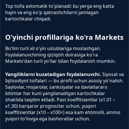
Top toifa avtomatik to'planadi: bu yerga eng katta
hajm va eng ko'p qatnashchilarni jamlagan
kartochkalar chiqadi.
O'yinchi profillariga ko'ra Markets
Bo'lim turli xil o'yin uslublariga moslashgan.
Foydalanuvchining qiziqish doirasiga ko'ra
Markets'dan turli yo'llar bilan foydalanish mumkin.
Yangiliklarni kuzatadigan foydalanuvchi.
Siyosat va
Iqtisodiyot toifalari — bu profil uchun asosiy yo'nalish.
Saylovlar, mojarolar, sanksiyalar va davlatlararo
bitimlar har kuni yangilanadigan kartochkalar
shaklida taqdim etiladi. Past koeffitsientlar (x1.01 –
x1.30) barqaror prognozlar uchun, yuqori
koeffitsientlar (x10 – x100+) esa kam ehtimolli, ammo
yuqori to'lovga ega bashoratlar uchun.