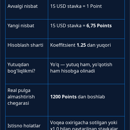
Avvalgi nisbat
15 USD stavka = 1 Point
Yangi nisbat
15 USD stavka =
6,75 Points
Hisoblash sharti
Koeffitsient
1.25
dan yuqori
Yutuqdan
Yo'q — yutuq ham, yo'qotish
bog'liqlikmi?
ham hisobga olinadi
Real pulga
almashtirish
1200 Points
dan boshlab
chegarasi
Voqea oxirigacha sotilgan yoki
Istisno holatlar
x1.0 bilan qaytarilgan stavkalar