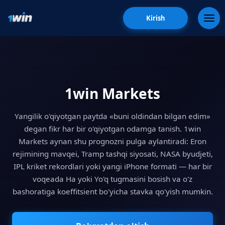
Kirish
1win Markets
Yangilik o'qiyotgan paytda «buni oldindan bilgan edim»
degan fikr har bir o'qiyotgan odamga tanish. 1win
Markets aynan shu prognozni pulga aylantiradi: Eron
rejimining mavqei, Tramp tashqi siyosati, NASA byudjeti,
IPL kriket rekordlari yoki yangi iPhone formati — har bir
voqeada Ha yoki Yo'q tugmasini bosish va o'z
bashoratiga koeffitsient bo'yicha stavka qo'yish mumkin.